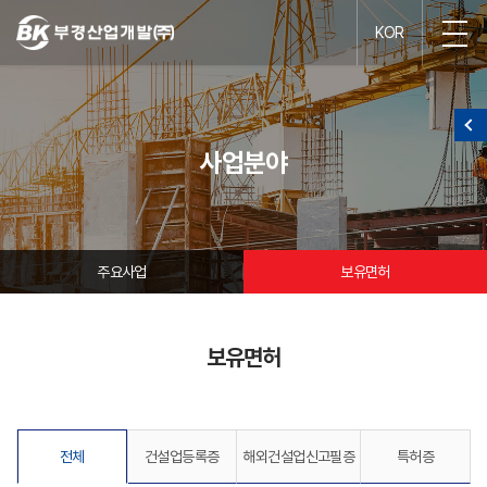
KOR
사업분야
주요사업
보유면허
보유면허
전체
건설업등록증
해외건설업신고필증
특허증