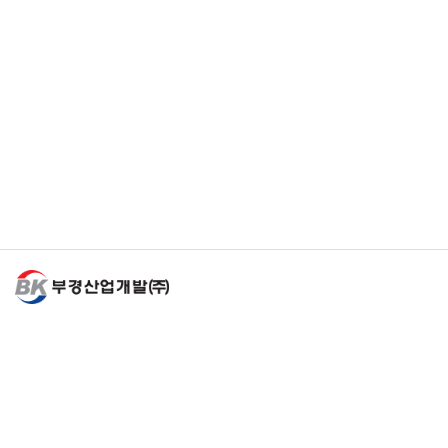
Family Site
개인정보처리방침
부경산업개발(주)
주소 : 경기도 성남시 분당구 판교역로 231, 224호 (삼평동, 에이치스퀘어 에스동)
사업자등록번호 : 129-81-50488
전화번호 : 031-715-7985
팩스 : 031-696-7985