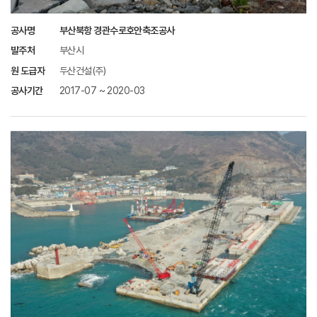
공사명
부산북항 경관수로호안축조공사
발주처
부산시
원 도급자
두산건설(주)
공사기간
2017-07 ~ 2020-03