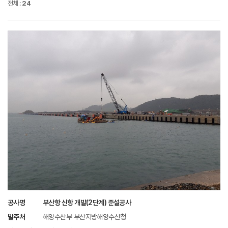
전체 :
24
공사명
부산항 신항 개발(2단계) 준설공사
발주처
해양수산부 부산지방해양수산청