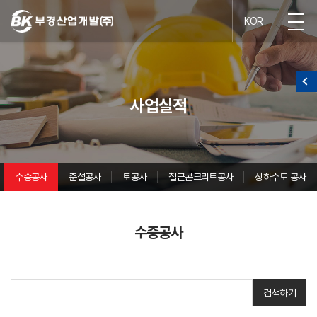
KOR
사업실적
수중공사
준설공사
토공사
철근콘크리트공사
상하수도 공사
수중공사
검색하기