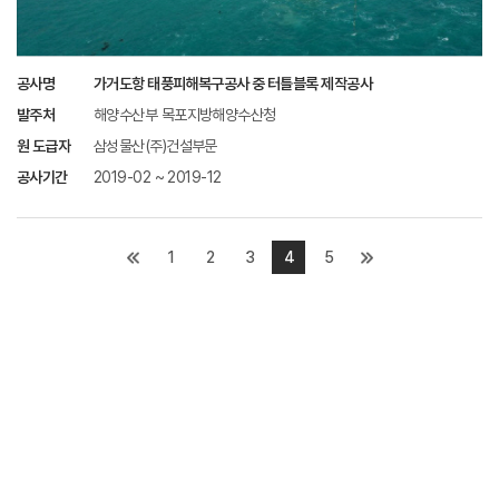
공사명
가거도항 태풍피해복구공사 중 터틀블록 제작공사
발주처
해양수산부 목포지방해양수산청
원 도급자
삼성물산(주)건설부문
공사기간
2019-02 ~ 2019-12
1
2
3
4
5