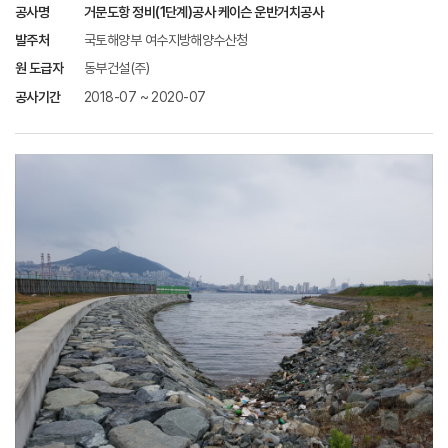
공사명
거문도항 정비(1단계)공사 케이슨 운반거치공사
발주처
국토해양부 여수지방해양수산청
원 도급자
동부건설(주)
공사기간
2018-07 ~ 2020-07