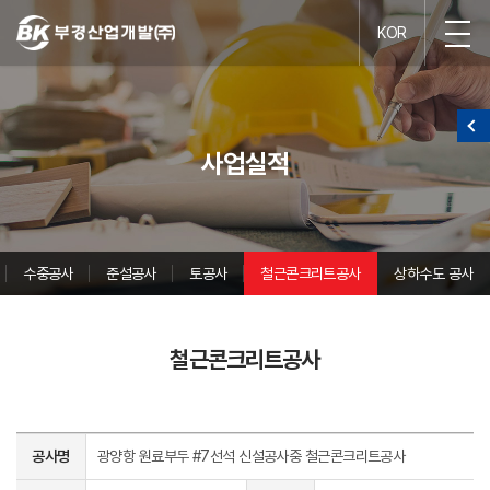
KOR
사업실적
수중공사
준설공사
토공사
철근콘크리트공사
상하수도 공사
철근콘크리트공사
공사명
광양항 원료부두 #7선석 신설공사중 철근콘크리트공사