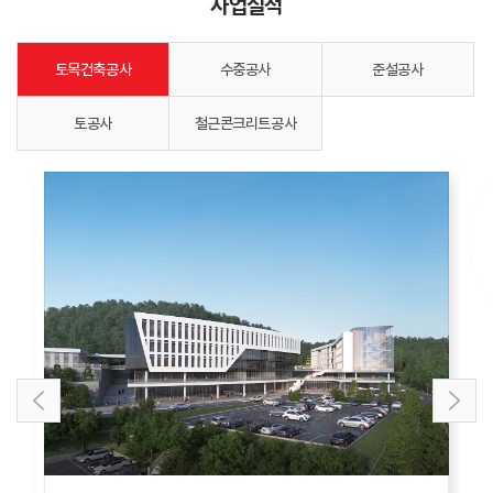
사업실적
토목건축공사
수중공사
준설공사
토공사
철근콘크리트공사