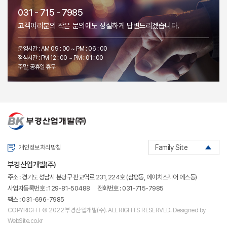
031 - 715 - 7985
고객여러분의 작은 문의에도 성실하게 답변드리겠습니다.
운영시간 : AM 09 : 00 ~ PM : 06 : 00
점심시간 : PM 12 : 00 ~ PM : 01 : 00
주말, 공휴일 휴무
Family Site
개인정보처리방침
부경산업개발(주)
주소 : 경기도 성남시 분당구 판교역로 231, 224호 (삼평동, 에이치스퀘어 에스동)
사업자등록번호 : 129-81-50488
전화번호 : 031-715-7985
팩스 : 031-696-7985
COPYRIGHT © 2022 부경산업개발(주). ALL RIGHTS RESERVED.
Designed by
WebSite.co.kr