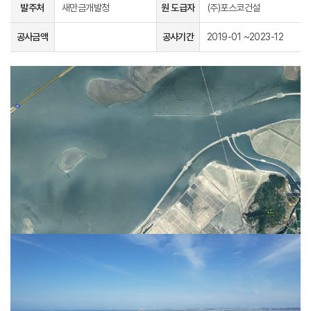
발주처
새만금개발청
원 도급자
(주)포스코건설
공사금액
공사기간
2019-01 ~2023-12