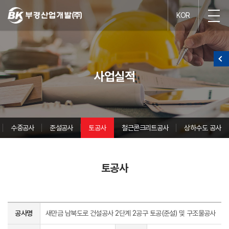
KOR
사업실적
수중공사
준설공사
토공사
철근콘크리트공사
상하수도 공사
토공사
공사명
새만금 남북도로 건설공사 2단계 2공구 토공(준설) 및 구조물공사