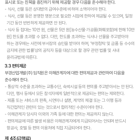
표시로 또는 친목을 증진하기 위해 제공할 경우 다음을 준수해야 한다.
- 식사, 선물 등은 상대방의 급여수준에 비하여 소액이어야 한다.
- 식사, 선물 등은 분명한 명분으로 필요한 시점에 한하여 제공될 수 있으며, 일정
기간 동안 빈번하게 제공하면 안 된다.
- 식사 등 접대는 10만 원, 선물은 5만 원[농수산물·가공품(화훼포함)에 한해 10만
원] 한도를 초과할 수 없다. 다만, 한도를 초과하는 식사나 선물을 주고받아야
하는 경우에는 사전에 부서장의 승인을 받아야 하며, ‘부정청탁 및 금품 등 수수의
금지에 관한 법률’상의 공직자 등을 대상으로 할 경우 관련 법률 및 사내
윤리규범에 따른다.
3.3 편의제공
부경산업개발(주) 임직원은 이해관계자에 대한 편의제공과 관련하여 다음을
준수해야 한다.
- 통상적 수준을 초과하는 교통수단, 숙박시설 등의 편의를 주고받아서는 안 된다.
다만, 행사 등에서 모든 참석자에게 일반적으로 제공되는 편의는 제외한다.
- 제품 또는 서비스의 판촉, 시연이나 설명, 계약의 체결 또는 그 이행 등과
직간접적인 관련이 있는 것으로서 합리적인 수준이어야 한다.
- 이해관계자 당사자 이외의 가족 등에 대한 편의는 제공하지 않는다.
- 편의제공에 따른 발생 비용은 이해관계자에게 지급되어서는 안되며 반드시
항공사, 호텔 등 편의 이용처에 직접 지급되어야 한다.
제 4조(급행료)